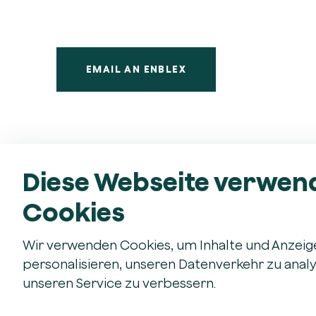
EMAIL AN ENBLEX
Diese Webseite verwen
Adresse
Expertise &
Cookies
Wir verwenden Cookies, um Inhalte und Anzeig
Enblex GmbH
Engineerin
Prozessopt
Neudorfstrasse 7
personalisieren, unseren Datenverkehr zu anal
Produkt-, P
CH-6312 Steinhausen
unseren Service zu verbessern.
Automation
Phone:
+41796377194
Daten, KI, 
E-Mail:
info@enblex.com